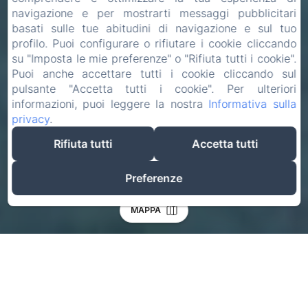
navigazione e per mostrarti messaggi pubblicitari
basati sulle tue abitudini di navigazione e sul tuo
profilo. Puoi configurare o rifiutare i cookie cliccando
su "Imposta le mie preferenze" o "Rifiuta tutti i cookie".
Puoi anche accettare tutti i cookie cliccando sul
pulsante "Accetta tutti i cookie". Per ulteriori
informazioni, puoi leggere la nostra
Informativa sulla
privacy
.
Rifiuta tutti
Accetta tutti
Preferenze
MAPPA
Check-in
Check-out