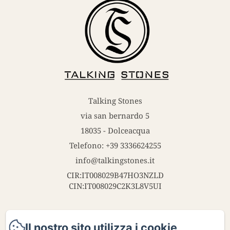
Talking Stones
via san bernardo 5
18035 - Dolceacqua
Telefono: +39 3336624255
info@talkingstones.it
CIR:IT008029B47HO3NZLD
CIN:IT008029C2K3L8V5UI
Il nostro sito utilizza i cookie