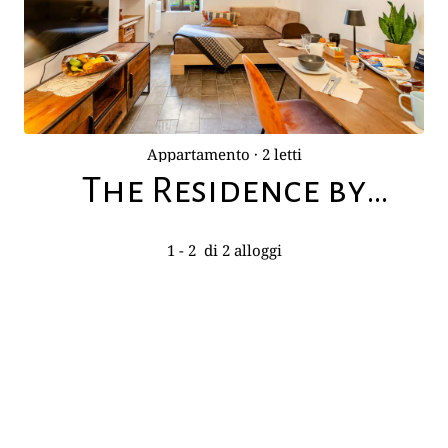
Appartamento
· 2 letti
The Residence by
Talking Stones
1 - 2
di 2 alloggi