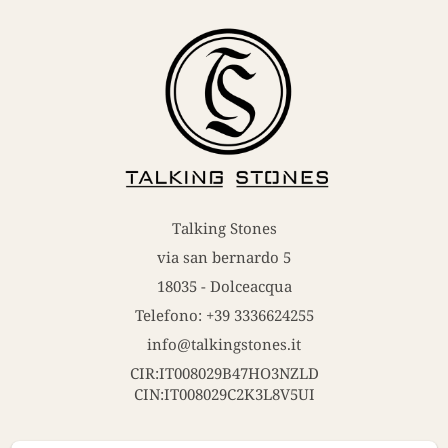
Talking Stones
via san bernardo 5
18035 - Dolceacqua
Telefono: +39 3336624255
info@talkingstones.it
CIR:IT008029B47HO3NZLD
CIN:IT008029C2K3L8V5UI