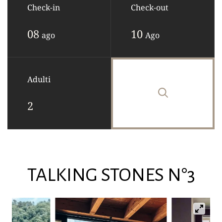
Check-in
Check-out
08
10
ago
Ago
Adulti
TALKING STONES N°3