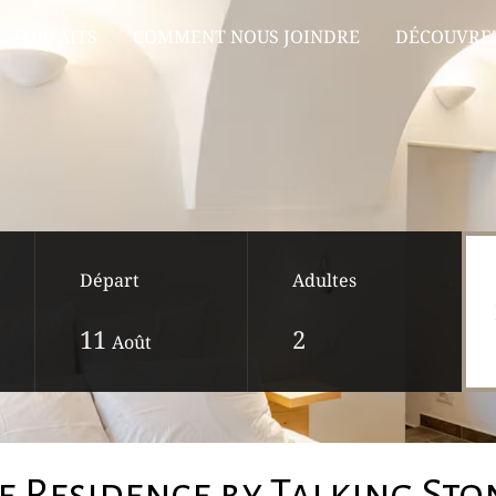
FORFAITS
COMMENT NOUS JOINDRE
DÉCOUVREZ
Départ
Adultes
11
Août
e Residence by Talking Sto