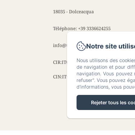
18035 - Dolceacqua
Téléphone: +39 3336624255
info@talkingstones.it
Notre site utili
Nous utilisons des cookie
CIR:IT008029B47HO3NZLD
de navigation et pour dif
navigation. Vous pouvez 
CIN:IT008029C2K3L8V5UI
refuser". Vous pouvez éga
d'informations, vous pouv
Rejeter tous les co